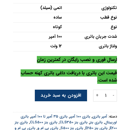
تکنولوژی
اتمی (سیلد)
نوع قطب
ساده
نوع
کوتاه
شدت جریان باتری
100 آمپر
ولتاژ باتری
۱۲ ولت
ارسال فوری و نصب رایگان در کمترین زمان
قیمت این باتری با دریافت داغی باتری کهنه حساب
شده است.
باتری اوربیتال 100 آمپر عدد
افزودن به سبد خرید
دسته:
آمپر باتری
,
باتری ۱۰۰ آمپر
,
باتری ۳۵ آمپر تا ۱۰۰ آمپر
,
باتری
اوربیتال
,
باتری بنز
,
باتری بنز CLS350
,
باتری بنز CLS500
,
باتری بنز
E200
,
باتری بنز E250
,
باتری بنز S500
,
باتری بی ام و
,
باتری بی ام و