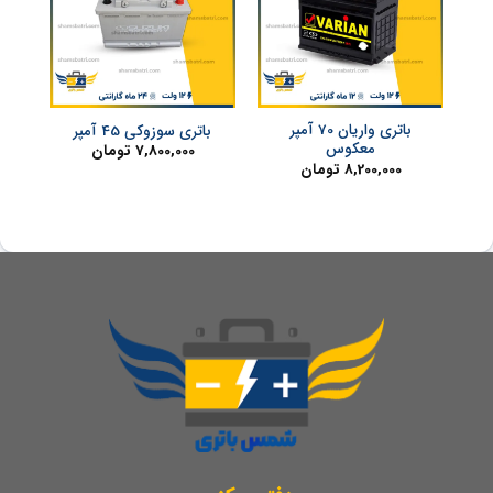
باتری واریان 70 آمپر
باتری سوزوکی 45 آمپر
معکوس
7,800,000
تومان
8,200,000
تومان