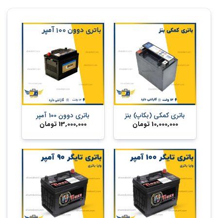
باتری کمکی (بکاپ) بنز
باتری دوون 100 آمپر
10,000,000
تومان
13,000,000
تومان