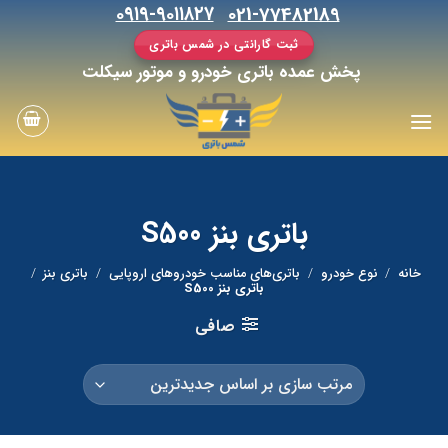
رش
۰۹۱۹-۹۰۱۱۸۲۷
021-77482189
ه
ثبت گارانتی در شمس باتری
حتوا
پخش عمده باتری خودرو و موتور سیکلت
باتری بنز S500
خانه
/
نوع خودرو
/
باتری‌های مناسب خودروهای اروپایی
/
باتری بنز
/
باتری بنز S500
صافی