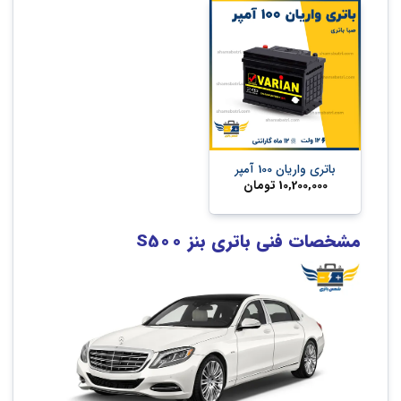
باتری واریان 100 آمپر
10,200,000
تومان
مشخصات فنی باتری بنز
S500