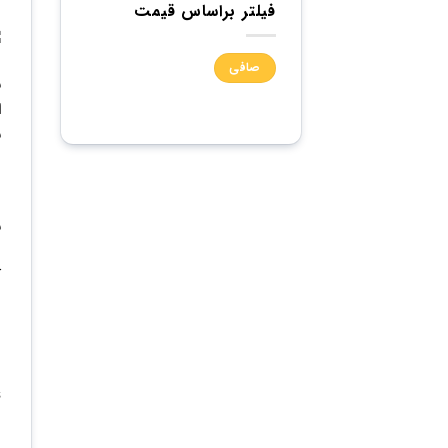
فیلتر براساس قیمت
حداقل
حداكثر
صافی
قیمت
قيمت
ب
و
ه
ن
د