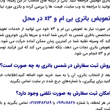
اتری اتومبیل مراجعه کنید. یکی از گزینه‌ های مناسب در این زمینه، 
توانید با مراجعه به وب ‌سایت، قیمت‌ ها را بررسی کرده و باتری مورد نی
عویض باتری
بی ام و
x3
در محل
در صورت نیاز به تعویض بی ام و x3 خود می تو
تخصص باطری شمس به آدرس شما آمده و سریعا باتری خودروی شما
ند که وسیله نقلیه شما در کمترین زمان ممکن آماده حرکت می شود. ا
عویض باتری نجات می دهد، بلکه تضمین می کند که این فرآیند 
م و x3 انجام می شود.
وش ثبت سفارش در شمس باتری به چه صورت است؟
عد از انتخاب باتری، آن را به سبد خرید خود اضافه کنید.اطلاعات خ
نید.برای پیگیری، با شماره‌های درج شده در سایت تماس بگیرید.
مکان ثبت سفارش به صورت تلفنی وجود دارد؟
ر هر لحظه، با شماره
0919011827
یا
02177482189
تماس بگیرید و با 
بت کنید.