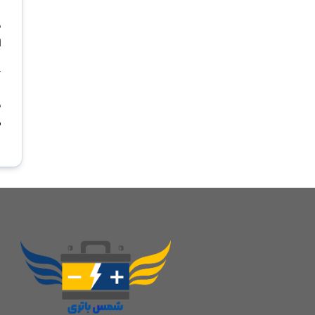
ب
ا
آ
ب
م