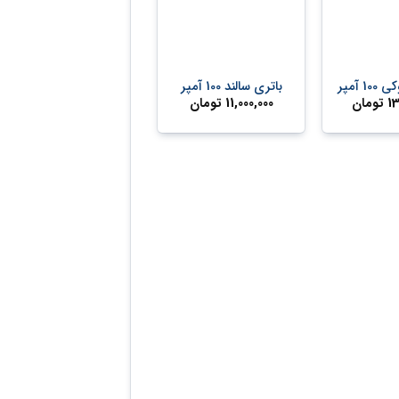
+
+
 آمپر
باتری سالند 100 آمپر
13
تومان
11,000,000
تومان