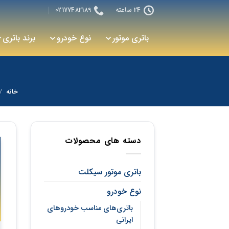
رش
24 ساعته
02177482189
ه
حتوا
باتری موتور
نوع خودرو
برند باتری
خانه
/
دسته های محصولات
باتری موتور سیکلت
نوع خودرو
باتری‌های مناسب خودروهای
ایرانی