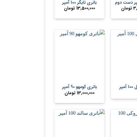
باتری تایگر 100 آمپر
3
تومان
13,500,000
تومان
+
+
مپر
باتری کومهو 90 آمپر
13,000,000
تومان