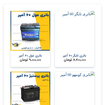
باتری تایگر 60 آمپر
باتری مول 60 آمپر
8,700,000
تومان
9,000,000
تومان