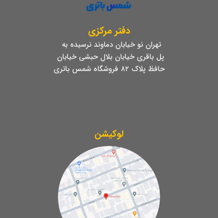
دفتر مرکزی
تهران نو خیابان دماوند نرسیده به
پل باقری خیابان بلال حبشی خیابان
حافظ پلاک ۸۲ فروشگاه شمس باتری
لوکیشن