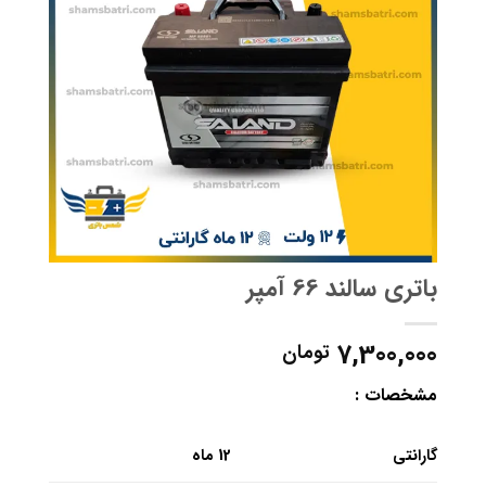
باتری سالند 66 آمپر
7,300,000
تومان
مشخصات :
گارانتی
12 ماه