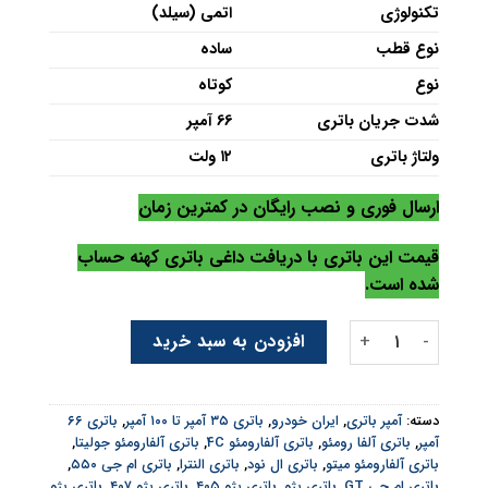
تکنولوژی
اتمی (سیلد)
نوع قطب
ساده
نوع
کوتاه
شدت جریان باتری
66 آمپر
ولتاژ باتری
۱۲ ولت
ارسال فوری و نصب رایگان در کمترین زمان
قیمت این باتری با دریافت داغی باتری کهنه حساب
شده است.
باتری سالند 66 آمپر عدد
افزودن به سبد خرید
دسته:
آمپر باتری
,
ایران خودرو
,
باتری ۳۵ آمپر تا ۱۰۰ آمپر
,
باتری ۶۶
آمپر
,
باتری آلفا رومئو
,
باتری آلفارومئو 4C
,
باتری آلفارومئو جولیتا
,
باتری آلفارومئو میتو
,
باتری ال نود
,
باتری النترا
,
باتری ام جی ۵۵۰
,
باتری ام جی GT
,
باتری پژو
,
باتری پژو ۴۰۵
,
باتری پژو ۴۰۷
,
باتری پژو