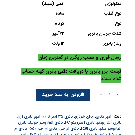
تکنولوژی
اتمی (سیلد)
نوع قطب
ساده
نوع
کوتاه
شدت جریان باتری
72آمپر
ولتاژ باتری
۱۲ ولت
ارسال فوری و نصب رایگان در کمترین زمان
قیمت این باتری با دریافت داغی باتری کهنه حساب
شده است.
باتری سوزوکی 72 آمپر عدد
افزودن به سبد خرید
دسته:
آمپر باتری
,
ایران خودرو
,
باتری ۳۵ آمپر تا ۱۰۰ آمپر
,
باتری آزرا
,
باتری آلفا رومئو
,
باتری آلفارومئو 4C
,
باتری آلفارومئو جولیتا
,
باتری
آلفارومئو میتو
,
باتری النترا
,
باتری ام جی
,
باتری ام جی ۵۵۰
,
باتری ام
جی GS
,
باتری بنز C200
,
باتری بی ام و Z4
,
باتری پژو ۴۰۵
,
باتری