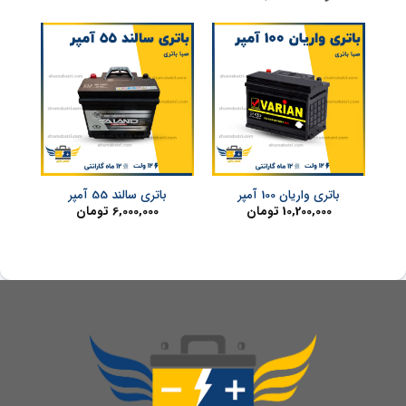
باتری واریان 100 آمپر
باتری سالند 55 آمپر
10,200,000
تومان
6,000,000
تومان