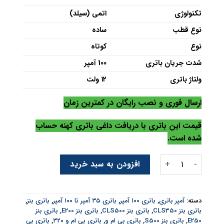
تکنولوژی
اتمی (سیلد)
نوع قطب
ساده
نوع
کوتاه
شدت جریان باتری
100 آمپر
ولتاژ باتری
۱۲ ولت
ارسال فوری و نصب رایگان در کمترین زمان
قیمت این باتری با دریافت داغی باتری کهنه حساب
شده است.
باتری واریان 100 آمپر عدد
افزودن به سبد خرید
دسته:
آمپر باتری
,
باتری ۱۰۰ آمپر
,
باتری ۳۵ آمپر تا ۱۰۰ آمپر
,
باتری بنز
,
باتری بنز CLS350
,
باتری بنز CLS500
,
باتری بنز E200
,
باتری بنز
E250
,
باتری بنز S500
,
باتری بی ام و
,
باتری بی ام و ۳۲۰
,
باتری بی