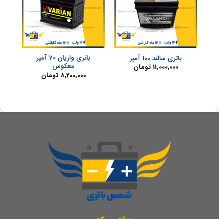
باتری واریان 70 آمپر
باتری سالند 100 آمپر
معکوس
11,000,000
تومان
8,200,000
تومان