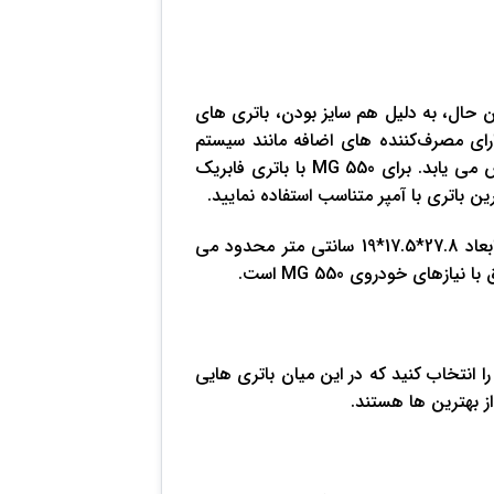
ود دارد. با این حال، به دلیل هم‌ سایز بودن، باتری ‌های
رای مصرف‌کننده ‌های اضافه مانند سیستم
صوتی یا لامپ‌ های قوی است، انتخاب آمپر باتری بر اساس نیاز افزایش می‌ یابد. برای MG 550 با باتری فابریک
ولتاژ این باتری 12 ولت است و ابعاد محل جایگیری آن در خودرو به ابعاد 27.8*17.5*19 سانتی‌ متر محدود می
ای خودروی MG 550 است.
ا انتخاب کنید که در این میان باتری هایی