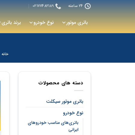
رش
24 ساعته
02177482189
ه
حتوا
باتری موتور
نوع خودرو
برند باتری
خانه
دسته های محصولات
باتری موتور سیکلت
نوع خودرو
باتری‌های مناسب خودروهای
ایرانی