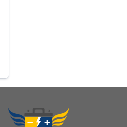
آ
ب
ا
آ
ب
م