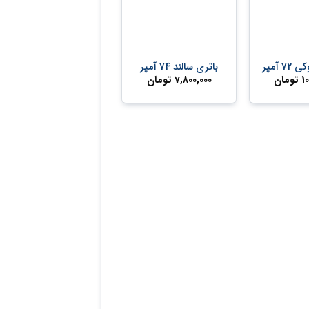
+
+
 آمپر
باتری سالند 74 آمپر
10
تومان
7,800,000
تومان