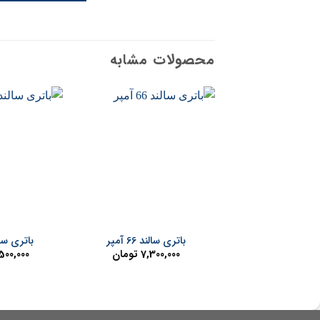
محصولات مشابه
+
باتری سالند 66 آمپر
باتری سالند 0
7,300,000
تومان
500,000