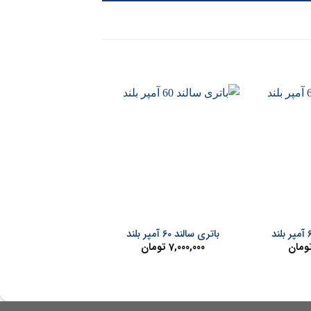
+
+
باتری سالند 60 آمپر بلند
باتری سالند 200 آمپر
ومان
7,000,000
تومان
21,000,000
توما