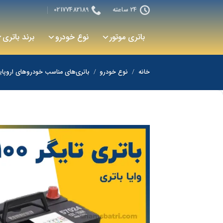
رش
24 ساعته
02177482189
ه
حتوا
باتری موتور
نوع خودرو
برند باتری
خانه
/
نوع خودرو
/
باتری‌های مناسب خودروهای اروپای