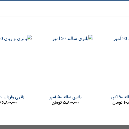
+
+
9 آمپر
باتری سالند 50 آمپر
باتری واریان 60 آمپر بلند
10,
تومان
5,800,000
تومان
6,800,000
ت