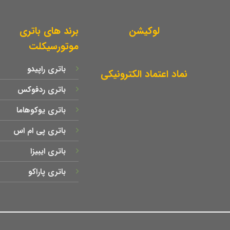
لوکیشن
برند های باتری
موتورسیکلت
باتری راپیدو
نماد اعتماد الکترونیکی
باتری ردفوکس
باتری یوکوهاما
باتری پی ام اس
باتری ایبیزا
باتری پاراکو