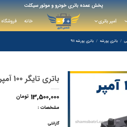
پخش عمده باتری خودرو و موتور سیکلت
آمپر باتری
خانه
فروشگاه
ی
/
باتری پورشه
/
باتری پورشه ۹۱۱
باتری تایگر 100 آمپر
13,500,000
تومان
مشخصات :
گارانتی