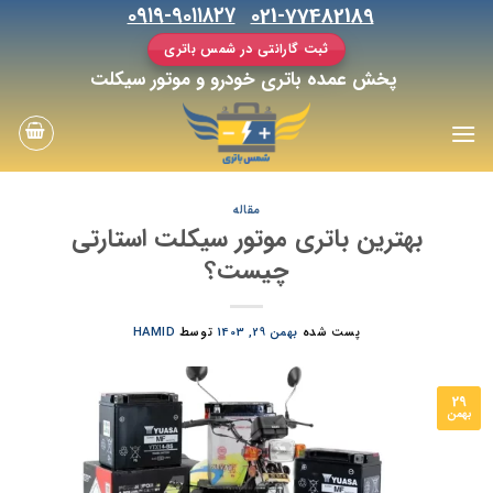
رش
۰۹۱۹-۹۰۱۱۸۲۷
021-77482189
ه
ثبت گارانتی در شمس باتری
حتوا
پخش عمده باتری خودرو و موتور سیکلت
مقاله
بهترین باتری موتور سیکلت استارتی
چیست؟
پست شده
بهمن 29, 1403
توسط
HAMID
29
بهمن