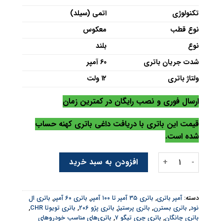
تکنولوژی
اتمی (سیلد)
نوع قطب
معکوس
نوع
بلند
شدت جریان باتری
60 آمپر
ولتاژ باتری
۱۲ ولت
ارسال فوری و نصب رایگان در کمترین زمان
قیمت این باتری با دریافت داغی باتری کهنه حساب
شده است.
باتری پرستیژ 60 آمپر معکوس عدد
افزودن به سبد خرید
دسته:
آمپر باتری
,
باتری ۳۵ آمپر تا ۱۰۰ آمپر
,
باتری ۶۰ آمپر
,
باتری ال
نود
,
باتری بسترن
,
باتری پرستیژ
,
باتری پژو ۲۰۶
,
باتری تویوتا CHR
,
باتری چانگان
,
باتری چری تیگو ۷
,
باتری‌های مناسب خودروهای