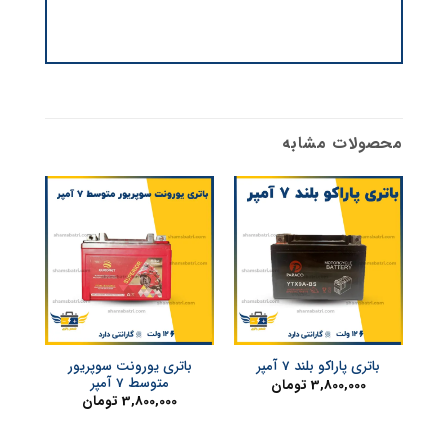
محصولات مشابه
باتری یورونت سوپریور
باتری پاراکو بلند 7 آمپر
با
متوسط 7 آمپر
3,800,000
تومان
3,800,000
تومان