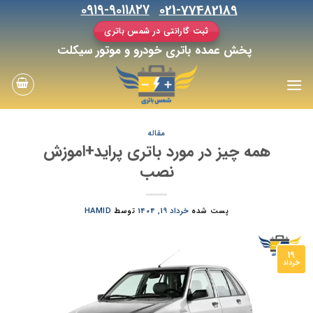
رش
۰۹۱۹-۹۰۱۱۸۲۷
021-77482189
ه
ثبت گارانتی در شمس باتری
حتوا
پخش عمده باتری خودرو و موتور سیکلت
مقاله
همه چیز در مورد باتری پراید+اموزش
نصب
پست شده
خرداد 19, 1404
توسط
HAMID
19
خرداد