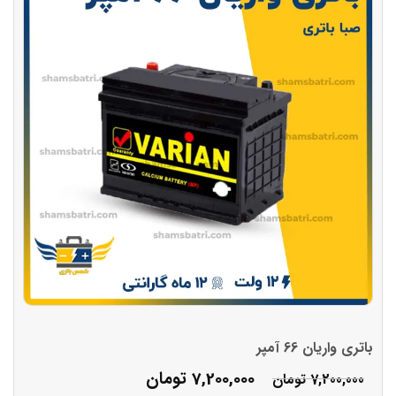
باتری واریان 66 آمپر
7,200,000
تومان
7,200,000
تومان