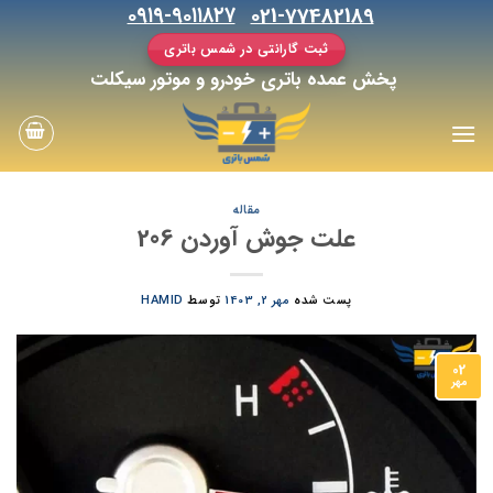
رش
۰۹۱۹-۹۰۱۱۸۲۷
021-77482189
ه
ثبت گارانتی در شمس باتری
حتوا
پخش عمده باتری خودرو و موتور سیکلت
مقاله
علت جوش آوردن 206
پست شده
مهر 2, 1403
توسط
HAMID
02
مهر