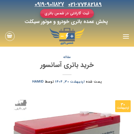
رش
۰۹۱۹-۹۰۱۱۸۲۷
021-77482189
ه
ثبت گارانتی در شمس باتری
حتوا
پخش عمده باتری خودرو و موتور سیکلت
مقاله
خرید باتری آسانسور
پست شده
اردیبهشت 30, 1404
توسط
HAMID
30
اردیبهشت