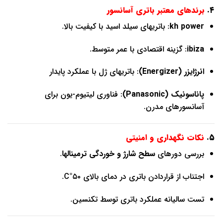
۴.
برندهای معتبر باتری آسانسور
kh power
: باتریهای سیلد اسید با کیفیت بالا.
ibiza
: گزینه اقتصادی با عمر متوسط.
انرژایزر (Energizer)
: باتریهای ژل با عملکرد پایدار
پاناسونیک (Panasonic)
: فناوری لیتیوم-یون برای
آسانسورهای مدرن.
۵.
نکات نگهداری و امنیتی
بررسی دورهای
سطح شارژ و خوردگی ترمینالها
.
اجتناب از قراردادن باتری در دمای بالای ۵۰°C.
تست سالیانه عملکرد باتری توسط تکنسین.