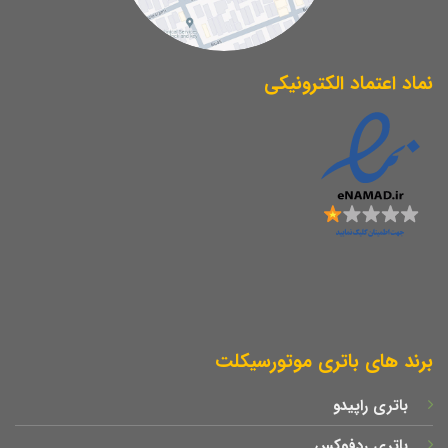
نماد اعتماد الکترونیکی
برند های باتری موتورسیکلت
باتری راپیدو
باتری ردفوکس